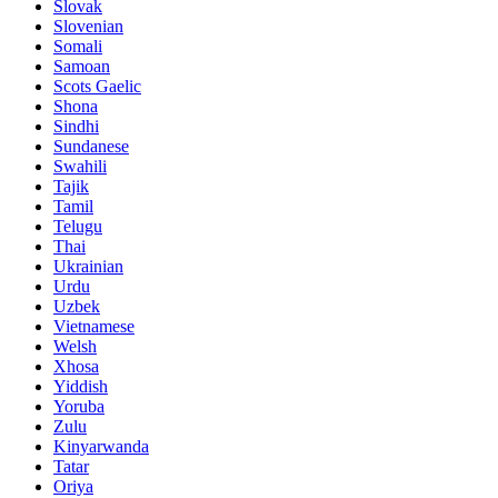
Slovak
Slovenian
Somali
Samoan
Scots Gaelic
Shona
Sindhi
Sundanese
Swahili
Tajik
Tamil
Telugu
Thai
Ukrainian
Urdu
Uzbek
Vietnamese
Welsh
Xhosa
Yiddish
Yoruba
Zulu
Kinyarwanda
Tatar
Oriya