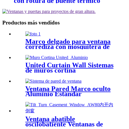
con rotura de puente térmico
TB120
Productos más vendidos
Marco delgado para ventana
corrediza con mosquitera de
acero inoxidable TB108
United Curtain Wall Sistemas
de muros cortina
personalizables y de alta
calidad para edificios
comerciales
Ventana Pared Marco oculto
Aluminio Estándar
5"Profundidad TB127
Ventana abatible
oscilobatiente Ventanas de