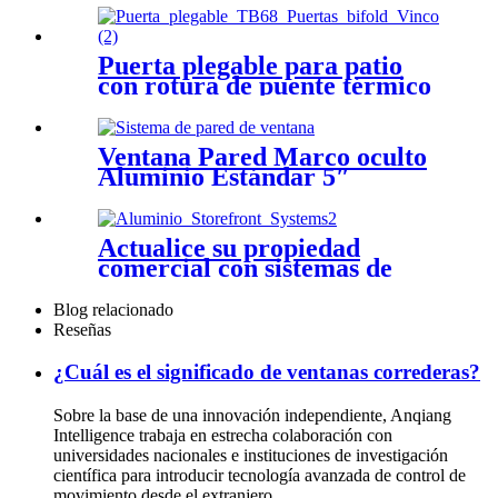
una solución moderna y
elegante
Puerta plegable para patio
con rotura de puente térmico
y mosquitera TB75
Ventana Pared Marco oculto
Aluminio Estándar 5″
Profundidad TB127
Actualice su propiedad
comercial con sistemas de
escaparate de aluminio
Personalización de la
Blog relacionado
durabilidad
Reseñas
¿Cuál es el significado de ventanas correderas?
Sobre la base de una innovación independiente, Anqiang
Intelligence trabaja en estrecha colaboración con
universidades nacionales e instituciones de investigación
científica para introducir tecnología avanzada de control de
movimiento desde el extranjero...