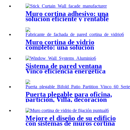
aluminio de doble función
Muro cortina adhesivo: una
solución eficiente y rentable
para edificios comerciales
Muro cortina de vidrio
completo: una solución
elegante y moderna para
edificios comerciales y
residenciales de alta gama.
Sistema de pared ventana
Vinco eficiencia energética
ecológica
Puerta plegable para oficina,
partición, Villa, decoración
del hogar TB60
Mejore el diseño de su edificio
con sistemas de muros cortina
de vidrio con soporte puntual: