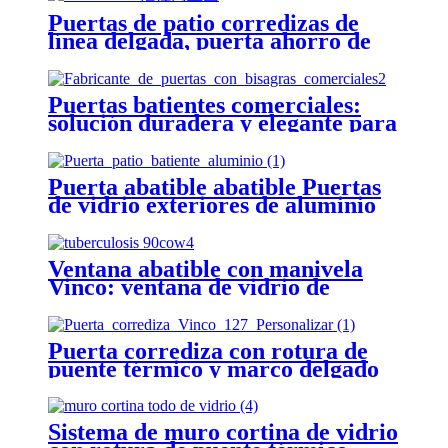
Puertas de patio corredizas de
línea delgada, puerta ahorro de
energía con rotura de puente
térmico abierta doble manual
automática
Puertas batientes comerciales:
solución duradera y elegante para
edificios
Puerta abatible abatible Puertas
de vidrio exteriores de aluminio
Ventana abatible con manivela
Vinco: ventana de vidrio de
aluminio
Puerta corrediza con rotura de
puente térmico y marco delgado
Serie TB127
Sistema de muro cortina de vidrio