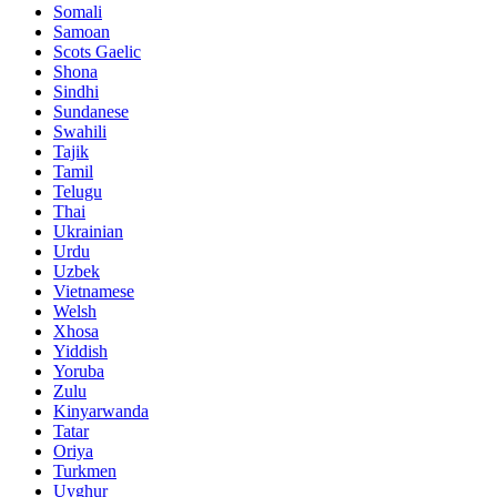
Somali
Samoan
Scots Gaelic
Shona
Sindhi
Sundanese
Swahili
Tajik
Tamil
Telugu
Thai
Ukrainian
Urdu
Uzbek
Vietnamese
Welsh
Xhosa
Yiddish
Yoruba
Zulu
Kinyarwanda
Tatar
Oriya
Turkmen
Uyghur