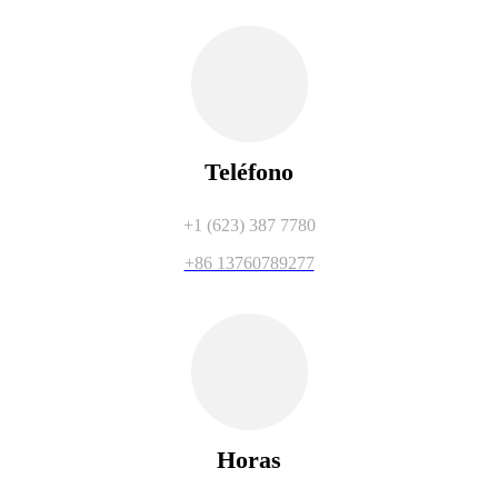
Teléfono
+1 (623) 387 7780
+86 13760789277
Horas