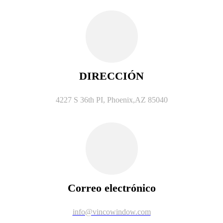
DIRECCIÓN
4227 S 36th PI, Phoenix,AZ 85040
Correo electrónico
info@vincowindow.com