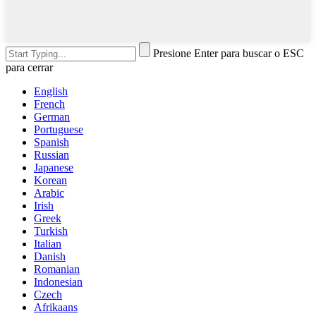
Presione Enter para buscar o ESC
para cerrar
English
French
German
Portuguese
Spanish
Russian
Japanese
Korean
Arabic
Irish
Greek
Turkish
Italian
Danish
Romanian
Indonesian
Czech
Afrikaans